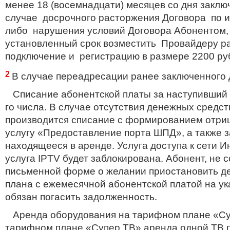
менее 18 (
восемнадцати
) месяцев со дня закл
случае досрочного расторжения Договора по 
либо нарушения условий Договора Абонентом,
установленный срок возместить Провайдеру р
подключение и регистрацию в размере 2200 ру
2
В случае переадресации ранее заключенного 
Списание абонентской платы за наступивший 
го
числа.
В случае отсутствия денежных средст
производится списание с формированием отриц
услугу «Предоставление порта ШПД», а также з
находящееся в аренде.
У
слуга
доступа к сети
И
услуга
IPTV
будет заблокирована.
Абонент, не 
письменной форме о желании приостановить д
плана с ежемесячной абонентской платой на ук
обязан погасить задолженность.
Аренда оборудования на тарифном плане «С
тарифном плане «Супер ТВ» аренда одной ТВ п