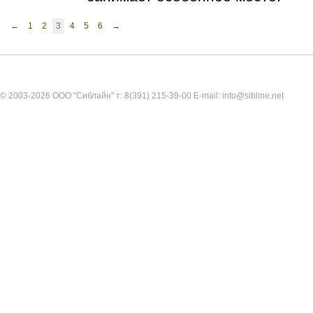
←
1
2
3
4
5
6
→
© 2003-2026 ООО "Сиблайн" т: 8(391) 215-39-00 E-mail: info@sibline.net