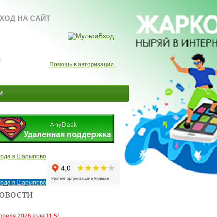
ХОД НА САЙТ
Помощь в авторизации
и
года в Шарыпово
года в Шарыпово
овости
преля 2026 года 11:51