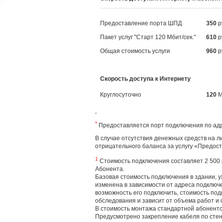
Предоставление порта ШПД
350
р
Пакет услуг "Старт 120 Мбит/сек."
610
р
Общая стоимость услуги
960
р
Скорость доступа к Интернету
Круглосуточно
120
М
*
Предоставляется порт подключения по адр
В случае отсутствия денежных средств на 
отрицательного баланса за услугу «Предос
1
Стоимость подключения составляет 2 500 ру
Абонента.
Базовая стоимость подключения в здании, 
изменена в зависимости от адреса подключе
возможность его подключить, стоимость по
обследования и зависит от объема работ и
В стоимость монтажа стандартной абонентс
Предусмотрено закрепление кабеля по стен