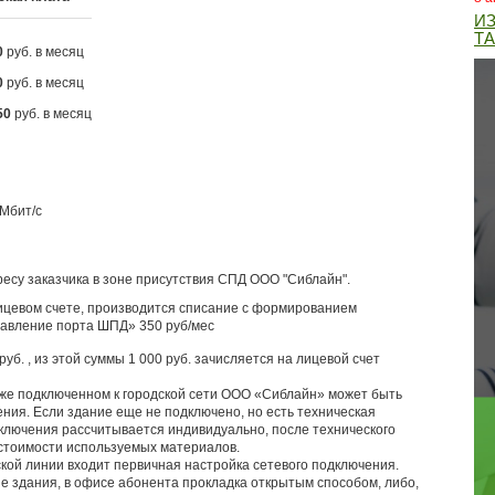
И
Т
0
руб. в месяц
0
руб. в месяц
50
руб. в месяц
Мбит/с
есу заказчика в зоне присутствия СПД ООО "Сиблайн".
лицевом счете, производится списание с формированием
тавление порта ШПД» 350 руб/мес
б. , из этой суммы 1 000 руб. зачисляется на лицевой счет
уже подключенном к городской сети ООО «Сиблайн» может быть
ния. Если здание еще не подключено, но есть техническая
дключения рассчитывается индивидуально, после технического
 стоимости используемых материалов.
кой линии входит первичная настройка сетевого подключения.
е здания, в офисе абонента прокладка открытым способом, либо,