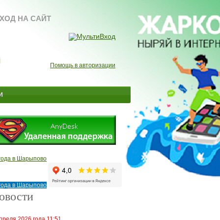
ХОД НА САЙТ
Помощь в авторизации
и
года в Шарыпово
года в Шарыпово
овости
преля 2026 года 11:51