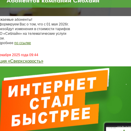
ажаемые абоненты!
ормируем Вас о том, что с 01 мая 2026г.
оизойдут изменения в стоимости тарифов
О «Сиблайн» на телематические услуги
зи.
дробнее
по ссылке
екабря 2025 года 09:44
ция «Сверхскорость»