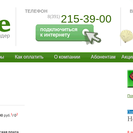
ТЕЛЕФОН
В
215-39-00
8(391)
фы
Как оплатить
О компании
Абонентам
Акци
По
По
1
2
00
руб
.
/ 0
Н
ская плата
8 а