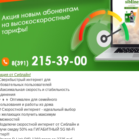
кция от Сиблайн!
 Сверхбыстрый интернет для
ебовательных пользователей
Максимальная скорость и стабильность
единения
👩‍👧‍👦 Оптимален для семейного
пользования и работы из дома
 Скоростной интернет - идеальный выбор
я желающих получить максимум
зможностей
Подключи скоростной интернет от Сиблайн и
лучи скидку 50% на ГИГАБИТНЫЙ 5G Wi-Fi
тер!!!