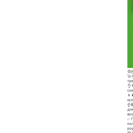
🤑
А
🚀
тр
👌 
со
👨‍
ис
☝
дл
во
✅ 
по
роу