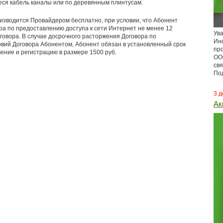
ся кабель каналы или по деревянным плинтусам.
зводится Провайдером бесплатно, при условии, что Абонент
ра по предоставлению доступа к сети Интернет не менее 12
Ув
говора. В случае досрочного расторжения Договора по
Инф
вий Договора Абонентом, Абонент обязан в установленный срок
пр
ение и регистрацию в размере 1500 руб.
ОО
свя
По
3 д
Ак