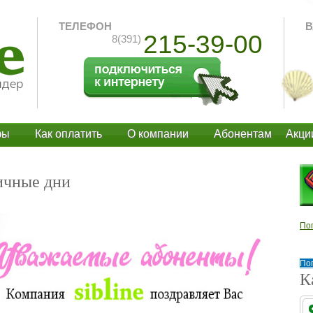
ТЕЛЕФОН
В
215-39-00
8(391)
фы
Как оплатить
О компании
Абонентам
Акци
ичные дни
По
По
К