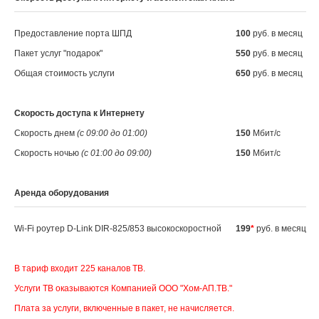
Предоставление порта ШПД
100
руб. в месяц
Пакет услуг "подарок"
550
руб. в месяц
Общая стоимость услуги
650
руб. в месяц
Скорость доступа к Интернету
Скорость днем
(с 09:00 до 01:00)
150
Мбит/с
Скорость ночью
(с 01:00 до 09:00)
150
Мбит/с
Аренда оборудования
Wi-Fi роутер D-Link DIR-825/853 высокоскоростной
199
*
руб. в месяц
В тариф входит 225 каналов ТВ.
Услуги ТВ оказываются Компанией ООО "Хом-АП.ТВ."
Плата за услуги, включенные в пакет, не начисляется.